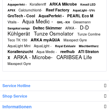
ARKA Mikrobe
Korallenriff
Aquaperfekt -
Kessil LED
Reef Factory
Calciumchlorid-
AP9X
AquaLight - UVc
GroTech - Cool
AquaPerfekt -
PEARL Eco M
Aqua Medic -
Vitalis -
Giesemann
GHL - KH
D-D
Deltec Skimmer
ARKA -
Sangokai sango
Kühlgerät
Tunze Osmolator
Tunze Comline
ARKA myAQUA
Teco TK 150
Maxspect Gyre
AquaLight Mini
AquaLight -
Royal Exklusiv
Mischbettharz
Korallenzucht
reefhub
ATI Straton
Aqua Medic -
ARKA - Microbe-
CARIBSEA Life
X
Maxspect Gyre
Service Hotline
Shop Service
Informationen