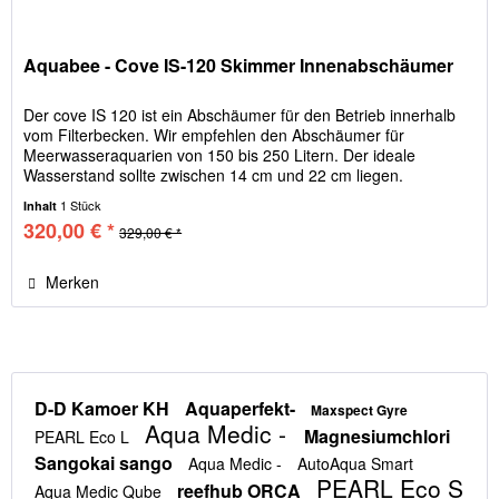
Aquabee - Cove IS-120 Skimmer Innenabschäumer
Der cove IS 120 ist ein Abschäumer für den Betrieb innerhalb
vom Filterbecken. Wir empfehlen den Abschäumer für
Meerwasseraquarien von 150 bis 250 Litern. Der ideale
Wasserstand sollte zwischen 14 cm und 22 cm liegen.
Technische Daten....
1 Stück
Inhalt
320,00 € *
329,00 € *
Merken
D-D Kamoer KH
Aquaperfekt-
Maxspect Gyre
Aqua Medic -
Magnesiumchlori
PEARL Eco L
Sangokai sango
Aqua Medic -
AutoAqua Smart
PEARL Eco S
reefhub ORCA
Aqua Medic Qube