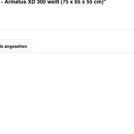
- Armatus XD 300 weiß (75 x 65 x 55 cm)"
ls angesehen