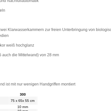
 und Nachfüllautomatik
teln
, zwei Klarwasserkammern zur freien Unterbringung von biologis
edien
ekor weiß hochglanz
75 auch die Mittelwand) von 28 mm
und ist mit nur wenigen Handgriffen montiert
300
75 x 65x 55 cm
10 mm