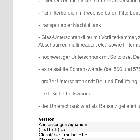
- Filterbecken mit einstellbarem Wasserstand
- Feinfilterbereich mit wechselbaren Filterbeu
- transportabler Nachfülltank
- Glas-Unterschrankfilter mit Vorfilterkammer
Abschäumer, multi reactor, etc.) sowie Filterm
- hochwertiger Unterschrank mit Softclose, D
- extra stabile Schrankwände (bei 500 und 5
- großer Unterschrank mit Be- und Entlüftung
- inkl. Sicherheitswanne
- der Unterschrank wird als Bausatz geliefert 
Version
Abmessungen Aquarium
(L x B x H) ca.
Glasstärke Frontscheibe