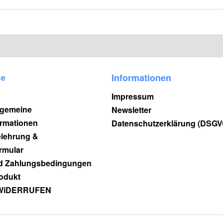
Informationen
ce
Impressum
lgemeine
Newsletter
rmationen
Datenschutzerklärung (DSGV
elehrung &
rmular
d Zahlungsbedingungen
odukt
WiDERRUFEN