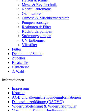
Heizen & Kühlen
Mess- & Regeltechnik
Nachfüllautomatik
Ozonisatoren
Osmose & Mischbettharzfilter
Pumpen sonstige
Reaktoren & Filter
Rückförderpumpen
Strömungspumpen
UV-Entkeimer
Vliesfilter
Futter
Dekoration / Steine
Zubehör
Ersatzteile
Gutscheine
2. Wahl
Informationen
Impressum
Kontakt
AGB und allgemeine Kundeninformationen
Datenschutzerklärung (DSGVO)
Widerrufsbelehrung & Widerrufsformular
Versand und Zahlungsbedingungen