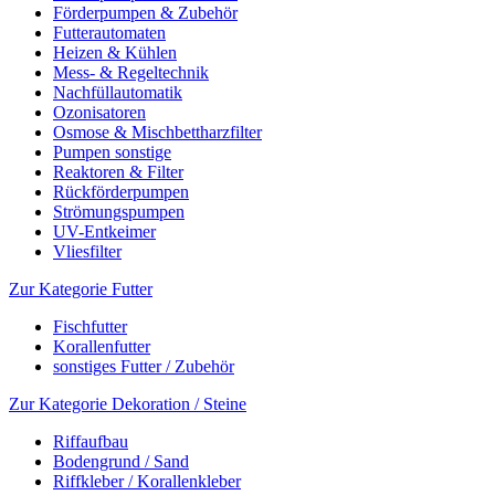
Förderpumpen & Zubehör
Futterautomaten
Heizen & Kühlen
Mess- & Regeltechnik
Nachfüllautomatik
Ozonisatoren
Osmose & Mischbettharzfilter
Pumpen sonstige
Reaktoren & Filter
Rückförderpumpen
Strömungspumpen
UV-Entkeimer
Vliesfilter
Zur Kategorie Futter
Fischfutter
Korallenfutter
sonstiges Futter / Zubehör
Zur Kategorie Dekoration / Steine
Riffaufbau
Bodengrund / Sand
Riffkleber / Korallenkleber