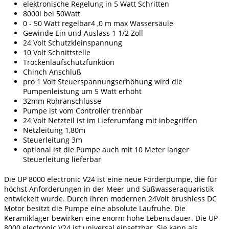
elektronische Regelung in 5 Watt Schritten
8000l bei 50Watt
0 - 50 Watt regelbar4 ,0 m max Wassersäule
Gewinde Ein und Auslass 1 1/2 Zoll
24 Volt Schutzkleinspannung
10 Volt Schnittstelle
Trockenlaufschutzfunktion
Chinch Anschluß
pro 1 Volt Steuerspannungserhöhung wird die
Pumpenleistung um 5 Watt erhöht
32mm Rohranschlüsse
Pumpe ist vom Controller trennbar
24 Volt Netzteil ist im Lieferumfang mit inbegriffen
Netzleitung 1,80m
Steuerleitung 3m
optional ist die Pumpe auch mit 10 Meter langer
Steuerleitung lieferbar
Die UP 8000 electronic V24 ist eine neue Förderpumpe, die für
höchst Anforderungen in der Meer und Süßwasseraquaristik
entwickelt wurde. Durch ihren modernen 24Volt brushless DC
Motor besitzt die Pumpe eine absolute Laufruhe. Die
Keramiklager bewirken eine enorm hohe Lebensdauer. Die UP
8000 electronic V24 ist universal einsetzbar. Sie kann als