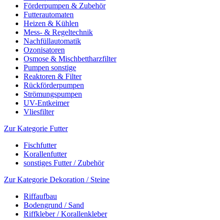
Förderpumpen & Zubehör
Futterautomaten
Heizen & Kühlen
Mess- & Regeltechnik
Nachfüllautomatik
Ozonisatoren
Osmose & Mischbettharzfilter
Pumpen sonstige
Reaktoren & Filter
Rückförderpumpen
Strömungspumpen
UV-Entkeimer
Vliesfilter
Zur Kategorie Futter
Fischfutter
Korallenfutter
sonstiges Futter / Zubehör
Zur Kategorie Dekoration / Steine
Riffaufbau
Bodengrund / Sand
Riffkleber / Korallenkleber