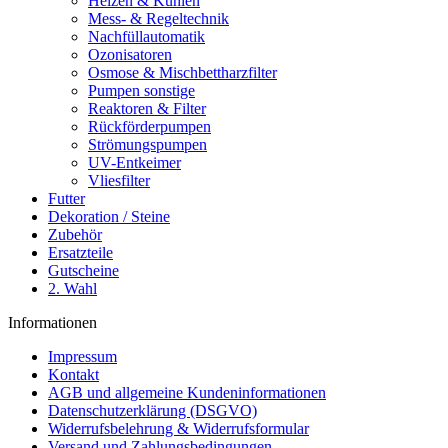
Heizen & Kühlen
Mess- & Regeltechnik
Nachfüllautomatik
Ozonisatoren
Osmose & Mischbettharzfilter
Pumpen sonstige
Reaktoren & Filter
Rückförderpumpen
Strömungspumpen
UV-Entkeimer
Vliesfilter
Futter
Dekoration / Steine
Zubehör
Ersatzteile
Gutscheine
2. Wahl
Informationen
Impressum
Kontakt
AGB und allgemeine Kundeninformationen
Datenschutzerklärung (DSGVO)
Widerrufsbelehrung & Widerrufsformular
Versand und Zahlungsbedingungen