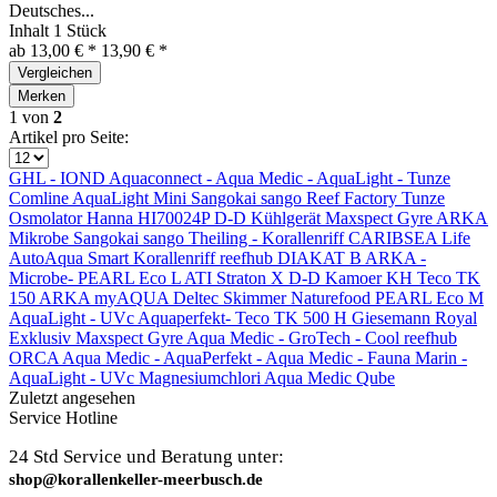
Deutsches...
Inhalt
1 Stück
ab 13,00 € *
13,90 € *
Vergleichen
Merken
1
von
2
Artikel pro Seite:
GHL - IOND
Aquaconnect -
Aqua Medic -
AquaLight -
Tunze
Comline
AquaLight Mini
Sangokai sango
Reef Factory
Tunze
Osmolator
Hanna HI70024P
D-D Kühlgerät
Maxspect Gyre
ARKA
Mikrobe
Sangokai sango
Theiling -
Korallenriff
CARIBSEA Life
AutoAqua Smart
Korallenriff
reefhub
DIAKAT B
ARKA -
Microbe-
PEARL Eco L
ATI Straton X
D-D Kamoer KH
Teco TK
150
ARKA myAQUA
Deltec Skimmer
Naturefood
PEARL Eco M
AquaLight - UVc
Aquaperfekt-
Teco TK 500 H
Giesemann
Royal
Exklusiv
Maxspect Gyre
Aqua Medic -
GroTech - Cool
reefhub
ORCA
Aqua Medic -
AquaPerfekt -
Aqua Medic -
Fauna Marin -
AquaLight - UVc
Magnesiumchlori
Aqua Medic Qube
Zuletzt angesehen
Service Hotline
24 Std Service und Beratung unter:
shop@korallenkeller-meerbusch.de