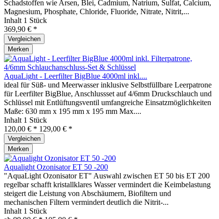
Schadstoffen wie Arsen, Blei, Cadmium, Natrium, Sulfat, Calcium,
Magnesium, Phosphate, Chloride, Fluoride, Nitrate, Nitrit,...
Inhalt
1 Stück
369,90 € *
Vergleichen
Merken
AquaLight - Leerfilter BigBlue 4000ml inkl....
ideal für Süß- und Meerwasser inklusive Selbstfüllbare Leerpatrone
für Leerfilter BigBlue, Anschlussset auf 4/6mm Druckschlauch und
Schlüssel mit Entlüftungsventil umfangreiche Einsatzmöglichkeiten
Maße: 630 mm x 195 mm x 195 mm Max....
Inhalt
1 Stück
120,00 € *
129,00 € *
Vergleichen
Merken
Aqualight Ozonisator ET 50 -200
"AquaLight Ozonisator ET" Auswahl zwischen ET 50 bis ET 200
regelbar schafft kristallklares Wasser vermindert die Keimbelastung
steigert die Leistung von Abschäumern, Biofiltern und
mechanischen Filtern vermindert deutlich die Nitrit-...
Inhalt
1 Stück