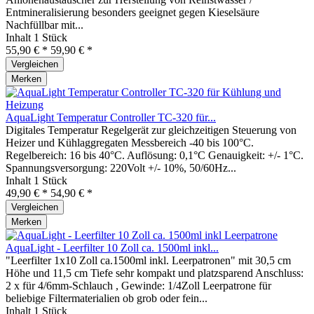
Entmineralisierung besonders geeignet gegen Kieselsäure
Nachfüllbar mit...
Inhalt
1 Stück
55,90 € *
59,90 € *
Vergleichen
Merken
AquaLight Temperatur Controller TC-320 für...
Digitales Temperatur Regelgerät zur gleichzeitigen Steuerung von
Heizer und Kühlaggregaten Messbereich -40 bis 100°C.
Regelbereich: 16 bis 40°C. Auflösung: 0,1°C Genauigkeit: +/- 1°C.
Spannungsversorgung: 220Volt +/- 10%, 50/60Hz...
Inhalt
1 Stück
49,90 € *
54,90 € *
Vergleichen
Merken
AquaLight - Leerfilter 10 Zoll ca. 1500ml inkl...
"Leerfilter 1x10 Zoll ca.1500ml inkl. Leerpatronen" mit 30,5 cm
Höhe und 11,5 cm Tiefe sehr kompakt und platzsparend Anschluss:
2 x für 4/6mm-Schlauch , Gewinde: 1/4Zoll Leerpatrone für
beliebige Filtermaterialien ob grob oder fein...
Inhalt
1 Stück