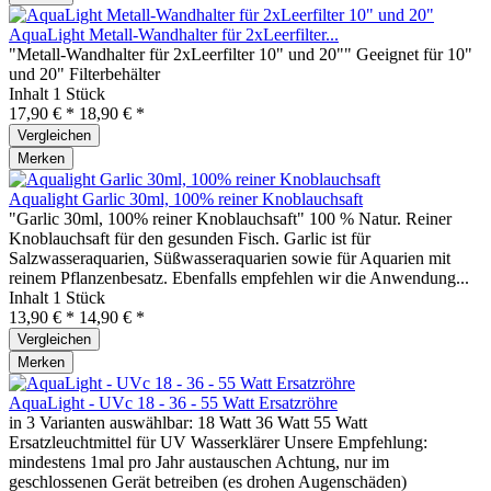
AquaLight Metall-Wandhalter für 2xLeerfilter...
"Metall-Wandhalter für 2xLeerfilter 10" und 20"" Geeignet für 10"
und 20" Filterbehälter
Inhalt
1 Stück
17,90 € *
18,90 € *
Vergleichen
Merken
Aqualight Garlic 30ml, 100% reiner Knoblauchsaft
"Garlic 30ml, 100% reiner Knoblauchsaft" 100 % Natur. Reiner
Knoblauchsaft für den gesunden Fisch. Garlic ist für
Salzwasseraquarien, Süßwasseraquarien sowie für Aquarien mit
reinem Pflanzenbesatz. Ebenfalls empfehlen wir die Anwendung...
Inhalt
1 Stück
13,90 € *
14,90 € *
Vergleichen
Merken
AquaLight - UVc 18 - 36 - 55 Watt Ersatzröhre
in 3 Varianten auswählbar: 18 Watt 36 Watt 55 Watt
Ersatzleuchtmittel für UV Wasserklärer Unsere Empfehlung:
mindestens 1mal pro Jahr austauschen Achtung, nur im
geschlossenen Gerät betreiben (es drohen Augenschäden)