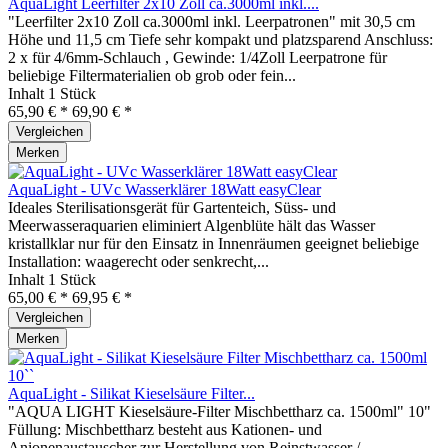
AquaLight Leerfilter 2x10 Zoll ca.3000ml inkl....
"Leerfilter 2x10 Zoll ca.3000ml inkl. Leerpatronen" mit 30,5 cm
Höhe und 11,5 cm Tiefe sehr kompakt und platzsparend Anschluss:
2 x für 4/6mm-Schlauch , Gewinde: 1/4Zoll Leerpatrone für
beliebige Filtermaterialien ob grob oder fein...
Inhalt
1 Stück
65,90 € *
69,90 € *
Vergleichen
Merken
AquaLight - UVc Wasserklärer 18Watt easyClear
Ideales Sterilisationsgerät für Gartenteich, Süss- und
Meerwasseraquarien eliminiert Algenblüte hält das Wasser
kristallklar nur für den Einsatz in Innenräumen geeignet beliebige
Installation: waagerecht oder senkrecht,...
Inhalt
1 Stück
65,00 € *
69,95 € *
Vergleichen
Merken
AquaLight - Silikat Kieselsäure Filter...
"AQUA LIGHT Kieselsäure-Filter Mischbettharz ca. 1500ml" 10"
Füllung: Mischbettharz besteht aus Kationen- und
Anionenaustauscher zur Herstellung von Reinstwasser /