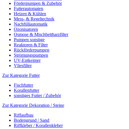
Förderpumpen & Zubehör
Futterautomaten
Heizen & Kühlen
Mess- & Regeltechnik
Nachfüllautomatik
Ozonisatoren
Osmose & Mischbettharzfilter
Pumpen sonstige
Reaktoren & Filter
Rückförderpumpen
Strömungspumpen
UV-Entkeimer
Vliesfilter
Zur Kategorie Futter
Fischfutter
Korallenfutter
sonstiges Futter / Zubehör
Zur Kategorie Dekoration / Steine
Riffaufbau
Bodengrund / Sand
Riffkleber / Korallenkleber