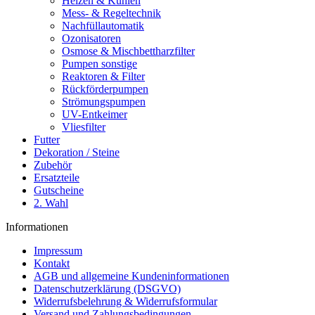
Heizen & Kühlen
Mess- & Regeltechnik
Nachfüllautomatik
Ozonisatoren
Osmose & Mischbettharzfilter
Pumpen sonstige
Reaktoren & Filter
Rückförderpumpen
Strömungspumpen
UV-Entkeimer
Vliesfilter
Futter
Dekoration / Steine
Zubehör
Ersatzteile
Gutscheine
2. Wahl
Informationen
Impressum
Kontakt
AGB und allgemeine Kundeninformationen
Datenschutzerklärung (DSGVO)
Widerrufsbelehrung & Widerrufsformular
Versand und Zahlungsbedingungen