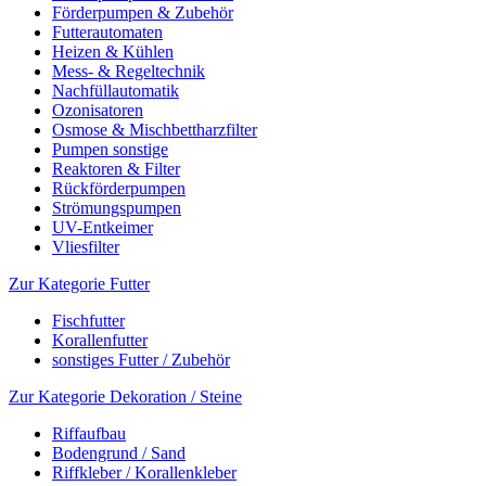
Förderpumpen & Zubehör
Futterautomaten
Heizen & Kühlen
Mess- & Regeltechnik
Nachfüllautomatik
Ozonisatoren
Osmose & Mischbettharzfilter
Pumpen sonstige
Reaktoren & Filter
Rückförderpumpen
Strömungspumpen
UV-Entkeimer
Vliesfilter
Zur Kategorie Futter
Fischfutter
Korallenfutter
sonstiges Futter / Zubehör
Zur Kategorie Dekoration / Steine
Riffaufbau
Bodengrund / Sand
Riffkleber / Korallenkleber