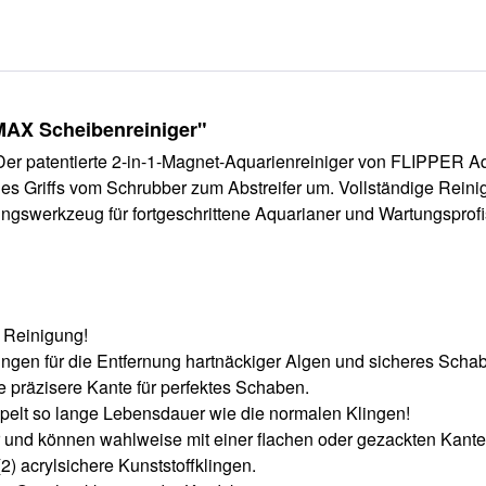
MAX Scheibenreiniger"
r patentierte 2-in-1-Magnet-Aquarienreiniger von FLIPPER Aqu
des Griffs vom Schrubber zum Abstreifer um. Vollständige Rein
gswerkzeug für fortgeschrittene Aquarianer und Wartungsprofis
e Reinigung!
ingen für die Entfernung hartnäckiger Algen und sicheres Schab
e präzisere Kante für perfektes Schaben.
ppelt so lange Lebensdauer wie die normalen Klingen!
er und können wahlweise mit einer flachen oder gezackten Kant
(2) acrylsichere Kunststoffklingen.