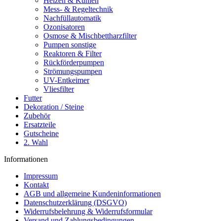
Heizen & Kühlen
Mess- & Regeltechnik
Nachfüllautomatik
Ozonisatoren
Osmose & Mischbettharzfilter
Pumpen sonstige
Reaktoren & Filter
Rückförderpumpen
Strömungspumpen
UV-Entkeimer
Vliesfilter
Futter
Dekoration / Steine
Zubehör
Ersatzteile
Gutscheine
2. Wahl
Informationen
Impressum
Kontakt
AGB und allgemeine Kundeninformationen
Datenschutzerklärung (DSGVO)
Widerrufsbelehrung & Widerrufsformular
Versand und Zahlungsbedingungen