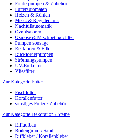
Förderpumpen & Zubehör
Futterautomaten
Heizen & Kühlen
Mess- & Regeltechnik
Nachfüllautomatik
Ozonisatoren
Osmose & Mischbettharzfilter
Pumpen sonstige
Reaktoren & Filter
Rückförderpumpen
Strömungspumpen
UV-Entkeimer
Vliesfilter
Zur Kategorie Futter
Fischfutter
Korallenfutter
sonstiges Futter / Zubehör
Zur Kategorie Dekoration / Steine
Riffaufbau
Bodengrund / Sand
Riffkleber / Korallenkleber