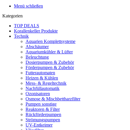
Menü schließen
Kategorien
TOP DEALS
Korallenkeller Produkte
Technik
Aquarien Komplettsysteme
Abschäumer
Aquariumkühler & Lüfter
Beleuchtung
Dosierpumpen & Zubehör
Förderpumpen & Zubehör
Futterautomaten
Heizen & Kühlen
Mess- & Regeltechnik
Nachfüllautomatik
Ozonisatoren
Osmose & Mischbettharzfilter
Pumpen sonstige
Reaktoren & Filter
Rückförderpumpen
Strömungspumpen
UV-Entkeimer