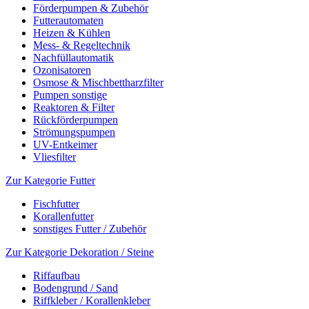
Förderpumpen & Zubehör
Futterautomaten
Heizen & Kühlen
Mess- & Regeltechnik
Nachfüllautomatik
Ozonisatoren
Osmose & Mischbettharzfilter
Pumpen sonstige
Reaktoren & Filter
Rückförderpumpen
Strömungspumpen
UV-Entkeimer
Vliesfilter
Zur Kategorie Futter
Fischfutter
Korallenfutter
sonstiges Futter / Zubehör
Zur Kategorie Dekoration / Steine
Riffaufbau
Bodengrund / Sand
Riffkleber / Korallenkleber