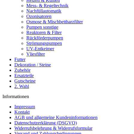
Heizen & Kühlen
Mess- & Regeltechnik
Nachfüllautomatik
Ozonisatoren
Osmose & Mischbettharzfilter
Pumpen sonstige
Reaktoren & Filter
Rückförderpumpen
Strömungspumpen
UV-Entkeimer
Vliesfilter
Futter
Dekoration / Steine
Zubehör
Ersatzteile
Gutscheine
2. Wahl
Informationen
Impressum
Kontakt
AGB und allgemeine Kundeninformationen
Datenschutzerklärung (DSGVO)
Widerrufsbelehrung & Widerrufsformular
Versand und Zahlungsbedingungen