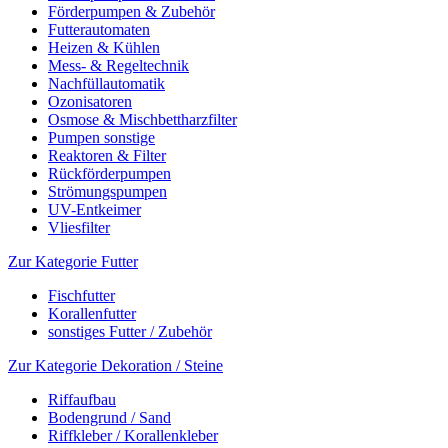
Förderpumpen & Zubehör
Futterautomaten
Heizen & Kühlen
Mess- & Regeltechnik
Nachfüllautomatik
Ozonisatoren
Osmose & Mischbettharzfilter
Pumpen sonstige
Reaktoren & Filter
Rückförderpumpen
Strömungspumpen
UV-Entkeimer
Vliesfilter
Zur Kategorie Futter
Fischfutter
Korallenfutter
sonstiges Futter / Zubehör
Zur Kategorie Dekoration / Steine
Riffaufbau
Bodengrund / Sand
Riffkleber / Korallenkleber