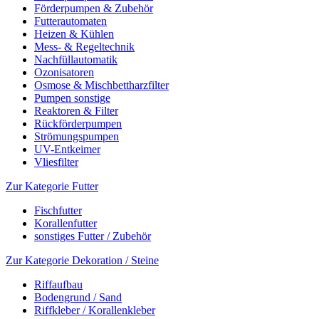
Förderpumpen & Zubehör
Futterautomaten
Heizen & Kühlen
Mess- & Regeltechnik
Nachfüllautomatik
Ozonisatoren
Osmose & Mischbettharzfilter
Pumpen sonstige
Reaktoren & Filter
Rückförderpumpen
Strömungspumpen
UV-Entkeimer
Vliesfilter
Zur Kategorie Futter
Fischfutter
Korallenfutter
sonstiges Futter / Zubehör
Zur Kategorie Dekoration / Steine
Riffaufbau
Bodengrund / Sand
Riffkleber / Korallenkleber