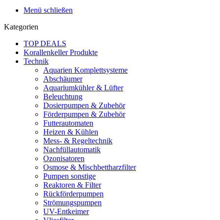
Menü schließen
Kategorien
TOP DEALS
Korallenkeller Produkte
Technik
Aquarien Komplettsysteme
Abschäumer
Aquariumkühler & Lüfter
Beleuchtung
Dosierpumpen & Zubehör
Förderpumpen & Zubehör
Futterautomaten
Heizen & Kühlen
Mess- & Regeltechnik
Nachfüllautomatik
Ozonisatoren
Osmose & Mischbettharzfilter
Pumpen sonstige
Reaktoren & Filter
Rückförderpumpen
Strömungspumpen
UV-Entkeimer