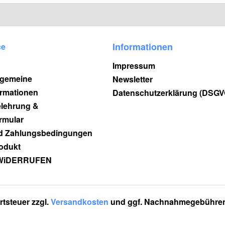
Informationen
ce
Impressum
lgemeine
Newsletter
rmationen
Datenschutzerklärung (DSGV
elehrung &
rmular
d Zahlungsbedingungen
odukt
WiDERRUFEN
rtsteuer zzgl.
Versandkosten
und ggf. Nachnahmegebühren,