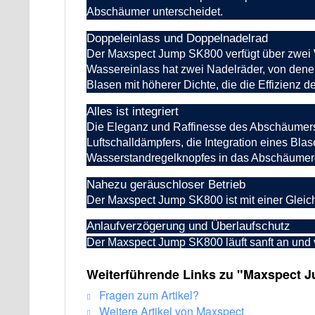
Abschäumer unterscheidet.
Doppeleinlass und Doppelnadelrad
Der Maxspect Jump SK800 verfügt über zwei 
Wassereinlass hat zwei Nadelräder, von denen 
Blasen mit höherer Dichte, die die Effizienz
de
Alles ist integriert
Die Eleganz und Raffinesse des Abschäumers
Luftschalldämpfers, die Integration eines Bl
Wasserstandregelknopfes in das Abschäumerg
Nahezu geräuschlos
er Betrieb
Der Maxspect Jump SK800 ist mit einer Gleic
Anlaufverzögerung und Überlaufschutz
Der Maxspect Jump SK800 läuft sanft an und v
Weiterführende Links zu "Maxspect 
Fragen zum Artikel?
Weitere Artikel von Maxspect