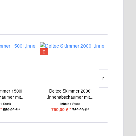
immer 1500i
Deltec Skimmer 2000i
Aquabee -
häumer mit...
,Innenabschäumer mit...
Skimmer In
t
1 Stück
Inhalt
1 Stück
Inha
*
750,00 € *
935,00 
559,00 € *
769,90 € *