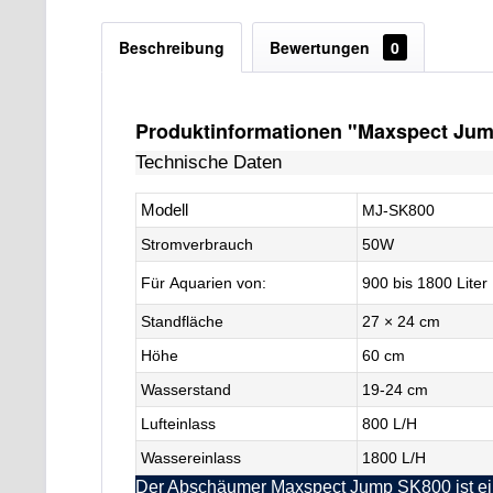
Beschreibung
Bewertungen
0
Produktinformationen "Maxspect Ju
Technische Daten
Modell
MJ-SK800
Stromverbrauch
50W
Für Aquarien von:
900 bis 1800 Liter
Standfläche
27 × 24 cm
Höhe
60 cm
Wasserstand
19-24 cm
Lufteinlass
800 L/H
Wassereinlass
1800 L/H
Der Abschäumer Maxspect Jump SK800 ist ein