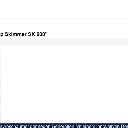
mp Skimmer SK 800"
 Abschäumer der neuen Generation mit einem innovativen Desi