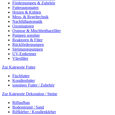
Förderpumpen & Zubehör
Futterautomaten
Heizen & Kühlen
Mess- & Regeltechnik
Nachfüllautomatik
Ozonisatoren
Osmose & Mischbettharzfilter
Pumpen sonstige
Reaktoren & Filter
Rückförderpumpen
Strömungspumpen
UV-Entkeimer
Vliesfilter
Zur Kategorie Futter
Fischfutter
Korallenfutter
sonstiges Futter / Zubehör
Zur Kategorie Dekoration / Steine
Riffaufbau
Bodengrund / Sand
Riffkleber / Korallenkleber