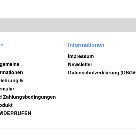
Informationen
ce
Impressum
lgemeine
Newsletter
rmationen
Datenschutzerklärung (DSGV
elehrung &
rmular
d Zahlungsbedingungen
odukt
WiDERRUFEN