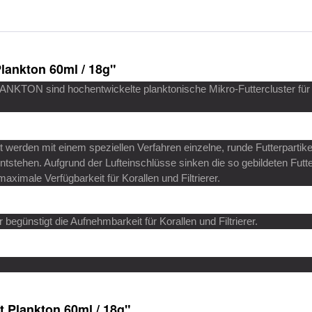
lankton 60ml / 18g"
KTON sind hochentwickelte planktonische Mikro-Futtercluster für K
ut werden mit einem speziellen Verfahren einzelne, runde Futterparti
entstehen. Aufgrund der Lufteinschlüsse sinken die so gebildeten Futt
aximale Verfügbarkeit für Korallen und Filtrierer.
 begünstigt die Aufnehmbarkeit für Korallen und Filtrierer.
t Plankton 60ml / 18g"