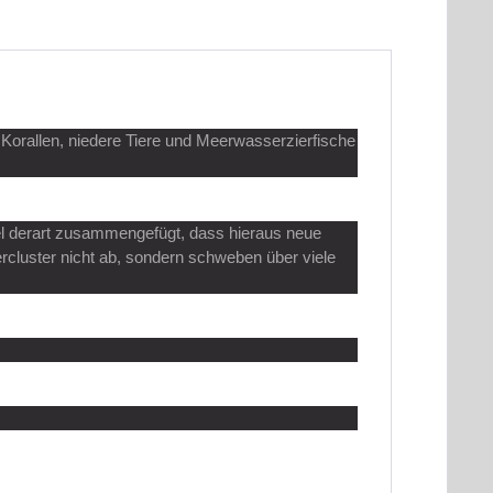
orallen, niedere Tiere und Meerwasserzierfische
kel derart zusammengefügt, dass hieraus neue
ercluster nicht ab, sondern schweben über viele