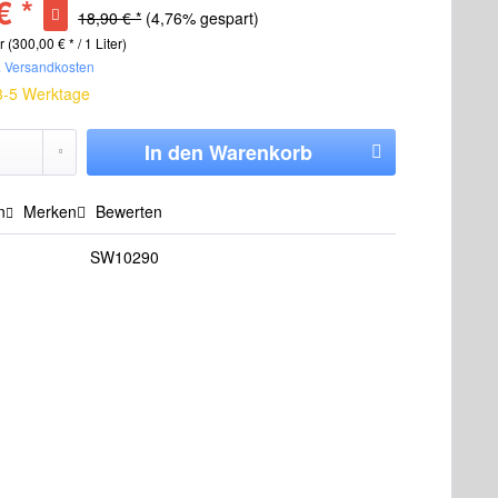
€ *
18,90 € *
(4,76% gespart)
r (300,00 € * / 1 Liter)
. Versandkosten
 3-5 Werktage
In den
Warenkorb
n
Merken
Bewerten
SW10290