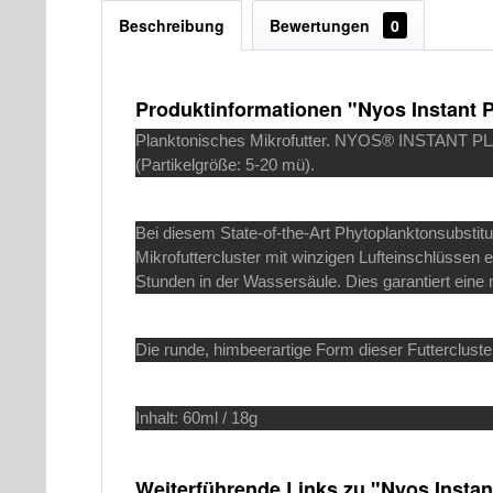
Beschreibung
Bewertungen
0
Produktinformationen "Nyos Instant P
Planktonisches Mikrofutter. NYOS® INSTANT PLAN
(Partikelgröße: 5-20 mü).
Bei diesem State-of-the-Art Phytoplanktonsubstit
Mikrofuttercluster mit winzigen Lufteinschlüssen 
Stunden in der Wassersäule. Dies garantiert eine m
Die runde, himbeerartige Form dieser Futtercluster
Inhalt: 60ml / 18g
Weiterführende Links zu "Nyos Instan