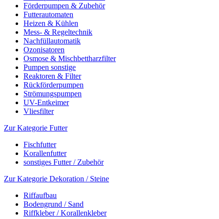
Förderpumpen & Zubehör
Futterautomaten
Heizen & Kühlen
Mess- & Regeltechnik
Nachfüllautomatik
Ozonisatoren
Osmose & Mischbettharzfilter
Pumpen sonstige
Reaktoren & Filter
Rückförderpumpen
Strömungspumpen
UV-Entkeimer
Vliesfilter
Zur Kategorie Futter
Fischfutter
Korallenfutter
sonstiges Futter / Zubehör
Zur Kategorie Dekoration / Steine
Riffaufbau
Bodengrund / Sand
Riffkleber / Korallenkleber