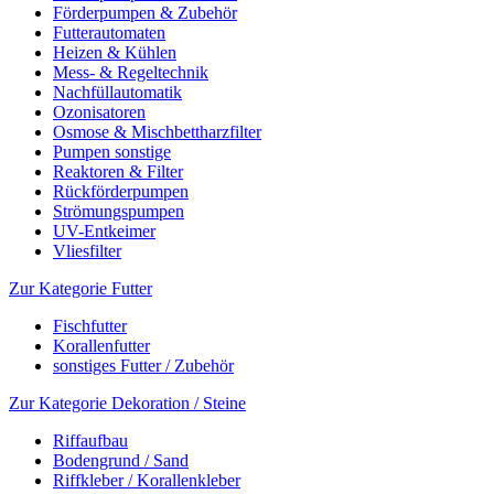
Förderpumpen & Zubehör
Futterautomaten
Heizen & Kühlen
Mess- & Regeltechnik
Nachfüllautomatik
Ozonisatoren
Osmose & Mischbettharzfilter
Pumpen sonstige
Reaktoren & Filter
Rückförderpumpen
Strömungspumpen
UV-Entkeimer
Vliesfilter
Zur Kategorie Futter
Fischfutter
Korallenfutter
sonstiges Futter / Zubehör
Zur Kategorie Dekoration / Steine
Riffaufbau
Bodengrund / Sand
Riffkleber / Korallenkleber