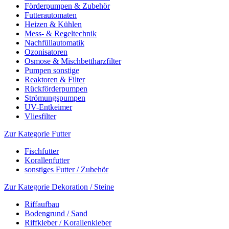
Förderpumpen & Zubehör
Futterautomaten
Heizen & Kühlen
Mess- & Regeltechnik
Nachfüllautomatik
Ozonisatoren
Osmose & Mischbettharzfilter
Pumpen sonstige
Reaktoren & Filter
Rückförderpumpen
Strömungspumpen
UV-Entkeimer
Vliesfilter
Zur Kategorie Futter
Fischfutter
Korallenfutter
sonstiges Futter / Zubehör
Zur Kategorie Dekoration / Steine
Riffaufbau
Bodengrund / Sand
Riffkleber / Korallenkleber